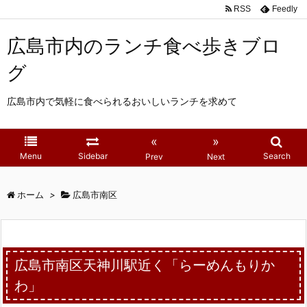
RSS
Feedly
広島市内のランチ食べ歩きブロ
グ
広島市内で気軽に食べられるおいしいランチを求めて
«
»
Menu
Sidebar
Search
Prev
Next
ホーム
>
広島市南区
広島市南区天神川駅近く「らーめんもりか
わ」