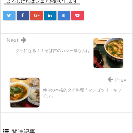
よろしければシェアお願いします
B!
Next
クセになる！！そば吉のカレー鳥なんば
Prev
ekieの本格的タイ料理「マンゴツリーキッ
チン」
関連記事