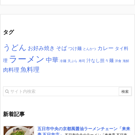
タグ
うどん
お好み焼き
そば
カレー
つけ麺
タイ料
とんかつ
ラーメン
中華
理
汁なし担々麺
冷麺
天ぷら
寿司
洋食
海鮮
魚料理
肉料理
新着記事
五日市中央の京都風醤油ラーメンチェーン「来来
亭 五日市店」
五日市中央のラーメン「来来亭 五日市