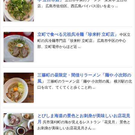
店」 広島市佐伯区、西広島バイパス沿いを走っ ...
立町で食べる元祖呉冷麺「珍来軒 立町店」
中区立
町の呉冷麺専門店「珍来軒 立町店」 広島市中区の中心
部、立町電停からほど近 ...
三篠町の昼限定・間借りラーメン「麺や 小次郎の
風」
三篠町のラーメン店「麺や 小次郎の風」 横川駅の北
口を出て、てくてくと歩くこと約 ...
とびしま海道の景色とお刺身が美味しいお店花見
月
呉市蒲刈町の海が見えるレストラン「花見月」 景色と
お刺身が美味しいお店花見月さん ...