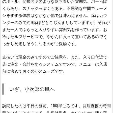
のボトル、間接照明のような落ち着いた雰囲気。バーっぽ
くもあり、スナックっぽくもある、不思議な空間でラーメ
ンをすする体験はなかなか他では味わえません。席はカウ
ンターのみで約9席ほどとこぢんまりしていますが、それが
また一人でふらっと入りやすい雰囲気を作っています。お
冷はセルフサービスで、やかんに入って置いてあるのでう
っかり見逃しそうになるのがご愛嬌です。
支払いは現金のみですのでご注意を。また、入り口付近で
先に注文・会計をするシステムですので、メニューは入店
前に決めておくのがスムーズです。
いざ、小次郎の風へ
訪問したのは平日の昼前、11時半ごろです。開店直後の時間
帯ということもあって、先客は数名。カウンターに腰を落