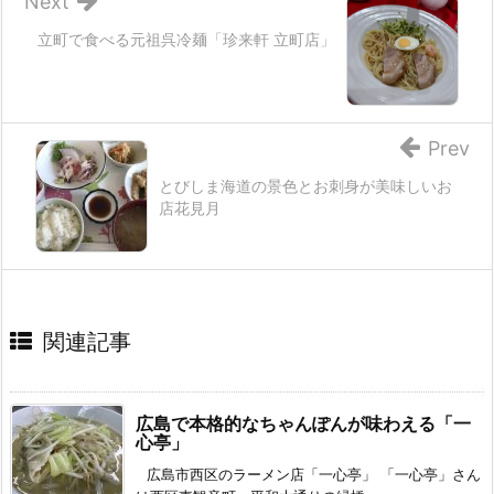
Next
立町で食べる元祖呉冷麺「珍来軒 立町店」
Prev
とびしま海道の景色とお刺身が美味しいお
店花見月
関連記事
広島で本格的なちゃんぽんが味わえる「一
心亭」
広島市西区のラーメン店「一心亭」 「一心亭」さん