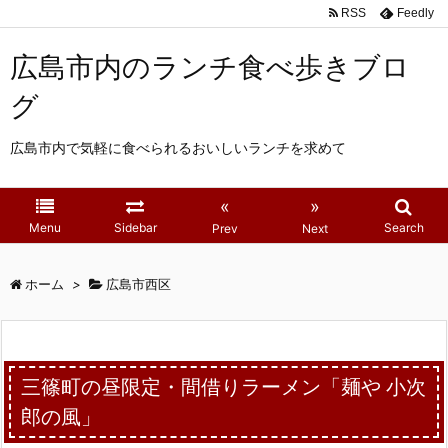
RSS
Feedly
広島市内のランチ食べ歩きブロ
グ
広島市内で気軽に食べられるおいしいランチを求めて
«
»
Menu
Sidebar
Search
Prev
Next
ホーム
>
広島市西区
三篠町の昼限定・間借りラーメン「麺や 小次
郎の風」