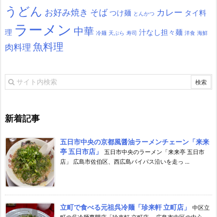
うどん
お好み焼き
そば
カレー
つけ麺
タイ料
とんかつ
ラーメン
中華
理
汁なし担々麺
冷麺
天ぷら
寿司
洋食
海鮮
魚料理
肉料理
新着記事
五日市中央の京都風醤油ラーメンチェーン「来来
亭 五日市店」
五日市中央のラーメン「来来亭 五日市
店」 広島市佐伯区、西広島バイパス沿いを走っ ...
立町で食べる元祖呉冷麺「珍来軒 立町店」
中区立