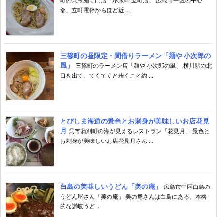
町の呉冷麺専門店「珍来軒 立町店」 広島市中区の中心
部、立町電停からほど近 ...
三篠町の昼限定・間借りラーメン「麺や 小次郎の
風」
三篠町のラーメン店「麺や 小次郎の風」 横川駅の北
口を出て、てくてくと歩くこと約 ...
とびしま海道の景色とお刺身が美味しいお店花見
月
呉市蒲刈町の海が見えるレストラン「花見月」 景色と
お刺身が美味しいお店花見月さん ...
白島の美味しいうどん「美の庵」
広島市中区白島の
うどん屋さん「美の庵」 美の庵さんは白島にある、本格
的な讃岐うど ...