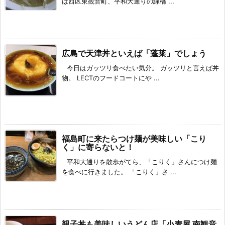
は西区東観音町、平和大通りの緑橋 ...
広島で天津丼といえば「蓬莱」でしょう
今日はガッツリ食べたい気分。 ガッツリと言えば丼
物。 LECTのフードコートにや ...
福島町に来たらつけ麺が美味しい「こり
く」に寄らないと！
平和大通りを散歩がてら、「こりく」さんにつけ麺
を食べに行きました。 「こりく」さ ...
親子丼も美味しいうどん店「小麦屋 南観音