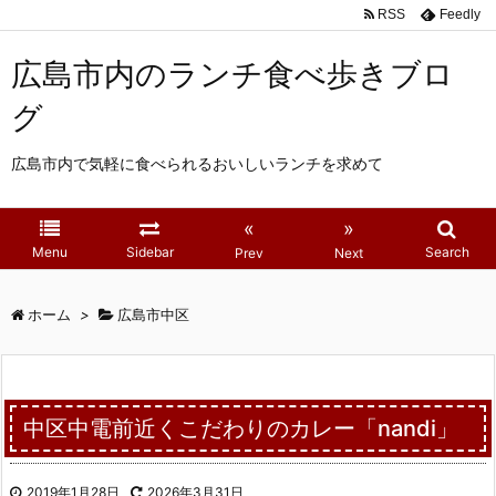
RSS
Feedly
広島市内のランチ食べ歩きブロ
グ
広島市内で気軽に食べられるおいしいランチを求めて
«
»
Menu
Sidebar
Search
Prev
Next
ホーム
>
広島市中区
中区中電前近くこだわりのカレー「nandi」
2019年1月28日
2026年3月31日