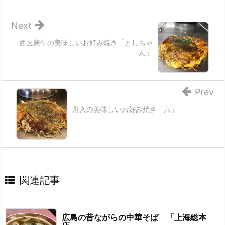
Next
西区庚午の美味しいお好み焼き「としちゃ
ん」
Prev
舟入の美味しいお好み焼き「六」
関連記事
広島の昔ながらの中華そば 「上海総本