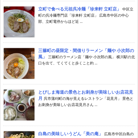
立町で食べる元祖呉冷麺「珍来軒 立町店」
中区立
町の呉冷麺専門店「珍来軒 立町店」 広島市中区の中心
部、立町電停からほど近 ...
三篠町の昼限定・間借りラーメン「麺や 小次郎の
風」
三篠町のラーメン店「麺や 小次郎の風」 横川駅の北
口を出て、てくてくと歩くこと約 ...
とびしま海道の景色とお刺身が美味しいお店花見
月
呉市蒲刈町の海が見えるレストラン「花見月」 景色と
お刺身が美味しいお店花見月さん ...
白島の美味しいうどん「美の庵」
広島市中区白島の