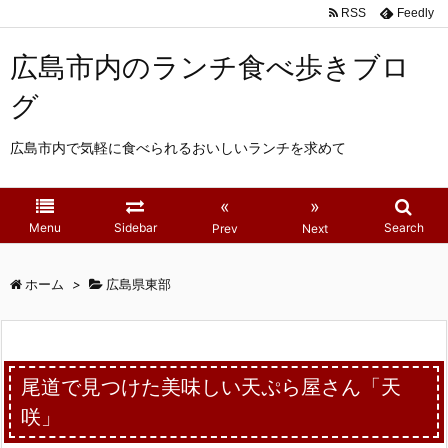
RSS
Feedly
広島市内のランチ食べ歩きブロ
グ
広島市内で気軽に食べられるおいしいランチを求めて
«
»
Menu
Sidebar
Search
Prev
Next
ホーム
>
広島県東部
尾道で見つけた美味しい天ぷら屋さん「天
咲」