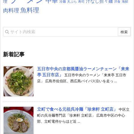
中華
理
汁なし担々麺
冷麺
天ぷら
寿司
洋食
海鮮
魚料理
肉料理
新着記事
五日市中央の京都風醤油ラーメンチェーン「来来
亭 五日市店」
五日市中央のラーメン「来来亭 五日市
店」 広島市佐伯区、西広島バイパス沿いを走っ ...
立町で食べる元祖呉冷麺「珍来軒 立町店」
中区立
町の呉冷麺専門店「珍来軒 立町店」 広島市中区の中心
部、立町電停からほど近 ...