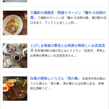
三篠町の昼限定・間借りラーメン「麺や 小次郎の
風」
三篠町のラーメン店「麺や 小次郎の風」 横川駅の北
口を出て、てくてくと歩くこと約 ...
とびしま海道の景色とお刺身が美味しいお店花見
月
呉市蒲刈町の海が見えるレストラン「花見月」 景色と
お刺身が美味しいお店花見月さん ...
白島の美味しいうどん「美の庵」
広島市中区白島の
うどん屋さん「美の庵」 美の庵さんは白島にある、本格
的な讃岐うど ...