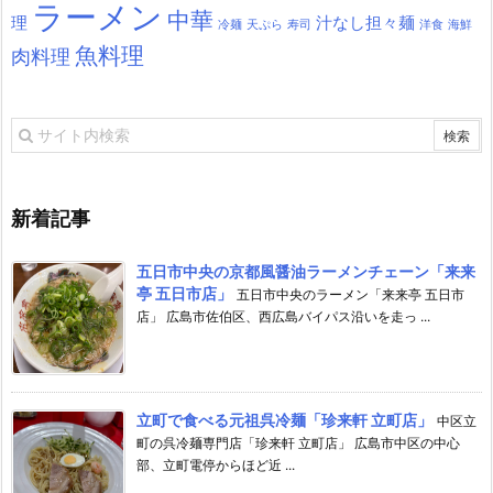
ラーメン
中華
理
汁なし担々麺
冷麺
天ぷら
寿司
洋食
海鮮
魚料理
肉料理
新着記事
五日市中央の京都風醤油ラーメンチェーン「来来
亭 五日市店」
五日市中央のラーメン「来来亭 五日市
店」 広島市佐伯区、西広島バイパス沿いを走っ ...
立町で食べる元祖呉冷麺「珍来軒 立町店」
中区立
町の呉冷麺専門店「珍来軒 立町店」 広島市中区の中心
部、立町電停からほど近 ...