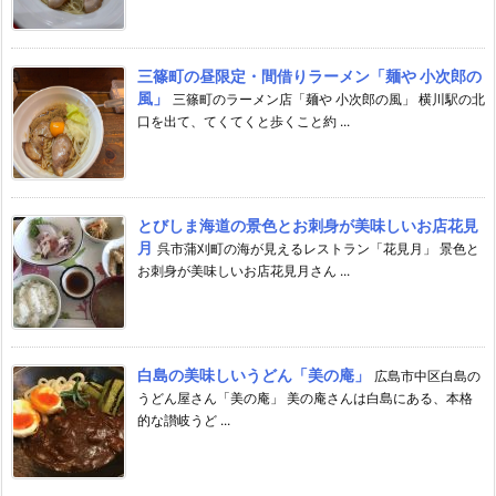
三篠町の昼限定・間借りラーメン「麺や 小次郎の
風」
三篠町のラーメン店「麺や 小次郎の風」 横川駅の北
口を出て、てくてくと歩くこと約 ...
とびしま海道の景色とお刺身が美味しいお店花見
月
呉市蒲刈町の海が見えるレストラン「花見月」 景色と
お刺身が美味しいお店花見月さん ...
白島の美味しいうどん「美の庵」
広島市中区白島の
うどん屋さん「美の庵」 美の庵さんは白島にある、本格
的な讃岐うど ...