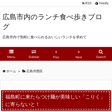
RSS
Feedly
広島市内のランチ食べ歩きブロ
グ
広島市内で気軽に食べられるおいしいランチを求めて
«
»
Menu
Sidebar
Search
Prev
Next
ホーム
>
広島市西区
福島町に来たらつけ麺が美味しい「こりく」
に寄らないと！