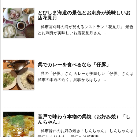
とびしま海道の景色とお刺身が美味しいお
店花見月
呉市蒲刈町の海が見えるレストラン「花見月」 景色
とお刺身が美味しいお店花見月さん ...
呉でカレーを食べるなら「仔豚」
呉の「仔豚」さん カレーが美味しい「仔豚」さんは
呉市の本通の近く。呉駅からはちょ ...
音戸で味わう本物の呉焼（お好み焼）「し
んちゃん」
呉市音戸のお好み焼き「しんちゃん」 しんちゃんは
音戸にあります。 音戸へは呉市街 ...