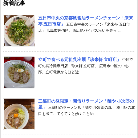
新着記事
五日市中央の京都風醤油ラーメンチェーン「来来
亭 五日市店」
五日市中央のラーメン「来来亭 五日市
店」 広島市佐伯区、西広島バイパス沿いを走っ ...
立町で食べる元祖呉冷麺「珍来軒 立町店」
中区立
町の呉冷麺専門店「珍来軒 立町店」 広島市中区の中心
部、立町電停からほど近 ...
三篠町の昼限定・間借りラーメン「麺や 小次郎の
風」
三篠町のラーメン店「麺や 小次郎の風」 横川駅の北
口を出て、てくてくと歩くこと約 ...