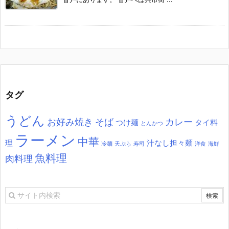
タグ
うどん
お好み焼き
そば
カレー
つけ麺
タイ料
とんかつ
ラーメン
中華
理
汁なし担々麺
冷麺
天ぷら
寿司
洋食
海鮮
魚料理
肉料理