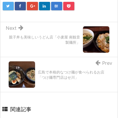
B!
Next
親子丼も美味しいうどん店「小麦屋 南観音
製麺所」
Prev
広島で本格的なつけ麺が食べられるお店
「つけ麺専門店はせ川」
関連記事