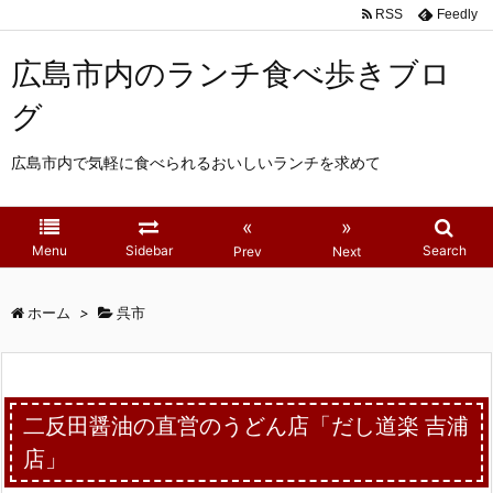
RSS
Feedly
広島市内のランチ食べ歩きブロ
グ
広島市内で気軽に食べられるおいしいランチを求めて
«
»
Menu
Sidebar
Search
Prev
Next
ホーム
>
呉市
二反田醤油の直営のうどん店「だし道楽 吉浦
店」