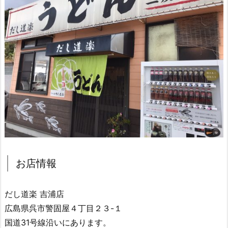
お店情報
だし道楽 吉浦店
広島県呉市警固屋４丁目２３-１
国道31号線沿いにあります。