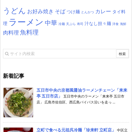
うどん
お好み焼き
そば
カレー
つけ麺
タイ料
とんかつ
ラーメン
中華
理
汁なし担々麺
冷麺
天ぷら
寿司
洋食
海鮮
魚料理
肉料理
新着記事
五日市中央の京都風醤油ラーメンチェーン「来来
亭 五日市店」
五日市中央のラーメン「来来亭 五日市
店」 広島市佐伯区、西広島バイパス沿いを走っ ...
立町で食べる元祖呉冷麺「珍来軒 立町店」
中区立