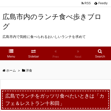
RSS
Feedly
広島市内のランチ食べ歩きブロ
グ
広島市内で気軽に食べられるおいしいランチを求めて
«
»
Menu
Sidebar
Search
Prev
Next
ホーム
>
洋食
広島でランチをガッツリ食べたいときは「カ
フェ＆レストラン十和田」