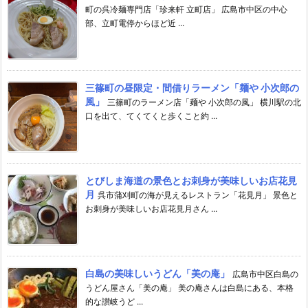
町の呉冷麺専門店「珍来軒 立町店」 広島市中区の中心
部、立町電停からほど近 ...
三篠町の昼限定・間借りラーメン「麺や 小次郎の
風」
三篠町のラーメン店「麺や 小次郎の風」 横川駅の北
口を出て、てくてくと歩くこと約 ...
とびしま海道の景色とお刺身が美味しいお店花見
月
呉市蒲刈町の海が見えるレストラン「花見月」 景色と
お刺身が美味しいお店花見月さん ...
白島の美味しいうどん「美の庵」
広島市中区白島の
うどん屋さん「美の庵」 美の庵さんは白島にある、本格
的な讃岐うど ...