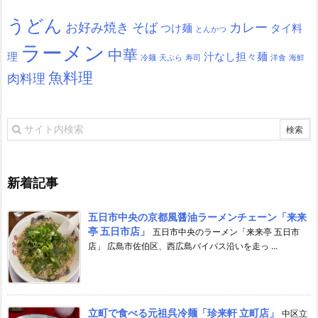
うどん
お好み焼き
そば
カレー
つけ麺
タイ料
とんかつ
ラーメン
中華
理
汁なし担々麺
冷麺
天ぷら
寿司
洋食
海鮮
魚料理
肉料理
新着記事
五日市中央の京都風醤油ラーメンチェーン「来来
亭 五日市店」
五日市中央のラーメン「来来亭 五日市
店」 広島市佐伯区、西広島バイパス沿いを走っ ...
立町で食べる元祖呉冷麺「珍来軒 立町店」
中区立