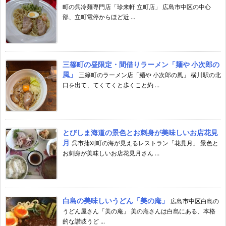
町の呉冷麺専門店「珍来軒 立町店」 広島市中区の中心
部、立町電停からほど近 ...
三篠町の昼限定・間借りラーメン「麺や 小次郎の
風」
三篠町のラーメン店「麺や 小次郎の風」 横川駅の北
口を出て、てくてくと歩くこと約 ...
とびしま海道の景色とお刺身が美味しいお店花見
月
呉市蒲刈町の海が見えるレストラン「花見月」 景色と
お刺身が美味しいお店花見月さん ...
白島の美味しいうどん「美の庵」
広島市中区白島の
うどん屋さん「美の庵」 美の庵さんは白島にある、本格
的な讃岐うど ...