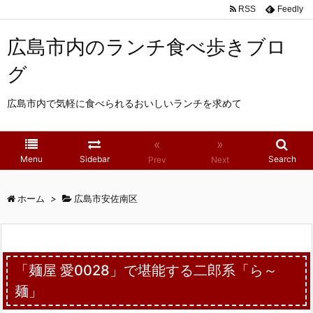
RSS
Feedly
広島市内のランチ食べ歩きブロ
グ
広島市内で気軽に食べられるおいしいランチを求めて
«
»
Menu
Sidebar
Search
Prev
Next
ホーム
>
広島市安佐南区
「麺屋 愛0028」で堪能する二郎系「ら～
麺」